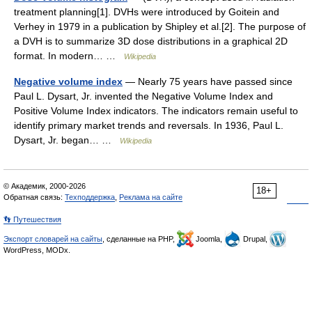
treatment planning[1]. DVHs were introduced by Goitein and
Verhey in 1979 in a publication by Shipley et al.[2]. The purpose of
a DVH is to summarize 3D dose distributions in a graphical 2D
format. In modern… …
Wikipedia
Negative volume index
— Nearly 75 years have passed since
Paul L. Dysart, Jr. invented the Negative Volume Index and
Positive Volume Index indicators. The indicators remain useful to
identify primary market trends and reversals. In 1936, Paul L.
Dysart, Jr. began… …
Wikipedia
© Академик, 2000-2026
18+
Обратная связь:
Техподдержка
,
Реклама на сайте
👣 Путешествия
Экспорт словарей на сайты
, сделанные на PHP,
Joomla,
Drupal,
WordPress, MODx.