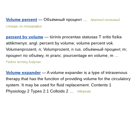
Volume percent
— Объёмный процент …
Краткий толковый
словарь по полиграфии
percent by volume
— tūrinis procentas statusas T sritis fizika
atitikmenys: angl. percent by volume; volume percent vok.
Volumenprozent, n; Volumprozent, n rus. объёмный процент, m;
процент по объёму, m pranc. pourcentage en volume, m …
Fizikos terminų žodynas
Volume expander
— A volume expander is a type of intravenous
therapy that has the function of providing volume for the circulatory
system. It may be used for fluid replacement. Contents 1
Physiology 2 Types 2.1 Colloids 2 …
Wikipedia