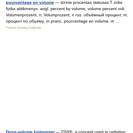
pourcentage en volume
— tūrinis procentas statusas T sritis
fizika atitikmenys: angl. percent by volume; volume percent vok.
Volumenprozent, n; Volumprozent, n rus. объёмный процент, m;
процент по объёму, m pranc. pourcentage en volume, m …
Fizikos terminų žodynas
Dose-volume histogram
— (DVH), a concept used in radiation