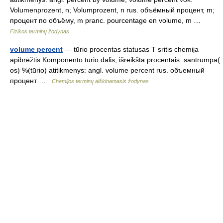
Volumenprozent, n; Volumprozent, n rus. объёмный процент, m;
процент по объёму, m pranc. pourcentage en volume, m …
Fizikos terminų žodynas
volume percent
— tūrio procentas statusas T sritis chemija
apibrėžtis Komponento tūrio dalis, išreikšta procentais. santrumpa(
os) %(tūrio) atitikmenys: angl. volume percent rus. объемный
процент …
Chemijos terminų aiškinamasis žodynas